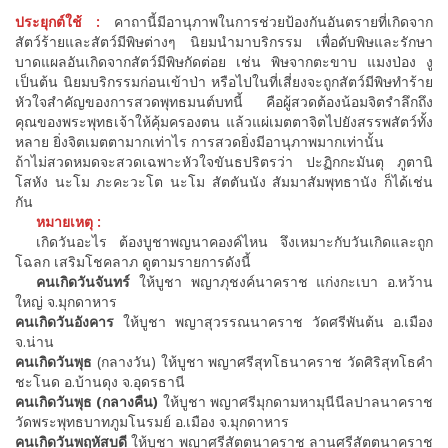
ประยุกต์ใช้ :
คาถานี้มีอานุภาพในการช่วยป้องกันอันตรายที่เกิดจาก
สัตว์ร้ายและสัตว์มีพิษต่างๆ นิยมนำมาบริกรรม เพื่อดับพิษและรักษา
บาดแผลอันเกิดจากสัตว์มีพิษกัดต่อย เช่น พิษจากตะขาบ แมงป่อง งู
เป็นต้น นิยมบริกรรมก่อนเข้าป่า หรือไปในที่เสี่ยงจะถูกสัตว์มีพิษทำร้าย
หัวใจสำคัญของการสวดพุทธมนต์บทนี้ คือผู้สวดต้องน้อมจิตรำลึกถึง
คุณของพระพุทธเจ้าให้คุ้มครองตน แล้วแผ่เมตตาจิตไปยังสรรพสัตว์ทั้ง
หลาย ยิ่งจิตเมตตามากเท่าไร การสวดยิ่งมีอานุภาพมากเท่านั้น
ถ้าไม่สวดหมดจะสวดเฉพาะหัวใจขันธปริตรว่า ปะฏิกกะมันตุ ภูตานิ
โสหัง นะโม ภะคะวะโต นะโม สัตตันนัง สัมมาสัมพุทธานัง ก็ได้เช่น
กัน
หมายเหตุ :
เกิดวันอะไร ต้องบูชาพญนาคองค์ไหน จึงเหมาะกับวันเกิดและถูก
โฉลก เสริมโชคลาภ ดูตามรายการดังนี้
คนเกิดวันจันทร์
ให้บูชา พญาภุชงค์นาคราช แก่งกะเบา อ.หว้าน
ใหญ่ จ.มุกดาหาร
คนเกิดวันอังคาร
ให้บูชา พญาสุวรรณนาคราช วัดศรีพันต้น อ.เมือง
จ.น่าน
คนเกิดวันพุธ
(กลางวัน) ให้บูชา พญาศรีสุทโธนาคราช วัดศิริสุทโธคำ
ชะโนด อ.บ้านดุง จ.อุดรธานี
คนเกิดวันพุธ (กลางคืน)
ให้บูชา พญาศรีมุกดามหามุนีนีลปาลนาคราช
วัดพระพุทธบาทภูมโนรมย์ อ.เมือง จ.มุกดาหาร
คนเกิดวันพฤหัสบดี
ให้บูชา พญาศรีสัตตนาคราช ลานศรีสัตตนาคราช