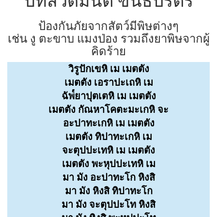
บทสวดมนต์ ขันธปริตร
ป้องกันภัยจากสัตว์มีพิษต่างๆ
เช่น งู ตะขาบ แมงป่อง รวมถึงยาพิษจากผู้
คิดร้าย
วิรูปักเขหิ เม เมตตัง
เมตตัง เอราปะเถหิ เม
ฉัพ๎ยาปุตเตหิ เม เมตตัง
เมตตัง กัณหาโคตะมะเกหิ จะ
อะปาทะเกหิ เม เมตตัง
เมตตัง ทิปาทะเกหิ เม
จะตุปปะเทหิ เม เมตตัง
เมตตัง พะหุปปะเทหิ เม
มา มัง อะปาทะโก หิงสิ
มา มัง หิงสิ ทิปาทะโก
มา มัง จะตุปปะโท หิงสิ