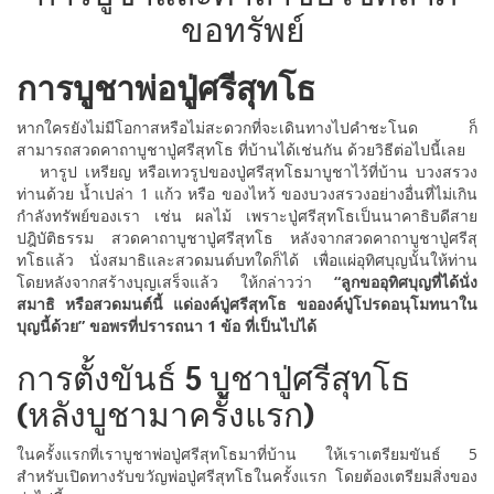
ขอทรัพย์
การบูชาพ่อปู่ศรีสุทโธ
หากใครยังไม่มีโอกาสหรือไม่สะดวกที่จะเดินทางไปคำชะโนด ก็
สามารถสวดคาถาบูชาปู่ศรีสุทโธ ที่บ้านได้เช่นกัน ด้วยวิธีต่อไปนี้เลย
หารูป เหรียญ หรือเทวรูปของปู่ศรีสุทโธมาบูชาไว้ที่บ้าน บวงสรวง
ท่านด้วย น้ำเปล่า 1 แก้ว หรือ ของไหว้ ของบวงสรวงอย่างอื่นที่ไม่เกิน
กำลังทรัพย์ของเรา เช่น ผลไม้ เพราะปู่ศรีสุทโธเป็นนาคาธิบดีสาย
ปฎิบัติธรรม สวดคาถาบูชาปู่ศรีสุทโธ หลังจากสวดคาถาบูชาปู่ศรีสุ
ทโธแล้ว นั่งสมาธิและสวดมนต์บทใดก็ได้ เพื่อแผ่อุทิศบุญนั้นให้ท่าน
โดยหลังจากสร้างบุญเสร็จแล้ว ให้กล่าวว่า
“ลูกขออุทิศบุญที่ได้นั่ง
สมาธิ หรือสวดมนต์นี้ แด่องค์ปู่ศรีสุทโธ ขอองค์ปู่โปรดอนุโมทนาใน
บุญนี้ด้วย” ขอพรที่ปรารถนา 1 ข้อ ที่เป็นไปได้
การตั้งขันธ์ 5 บูชาปู่ศรีสุทโธ
(หลังบูชามาครั้งแรก)
ในครั้งแรกที่เราบูชาพ่อปู่ศรีสุทโธมาที่บ้าน ให้เราเตรียมขันธ์ 5
สำหรับเปิดทางรับขวัญพ่อปู่ศรีสุทโธในครั้งแรก โดยต้องเตรียมสิ่งของ