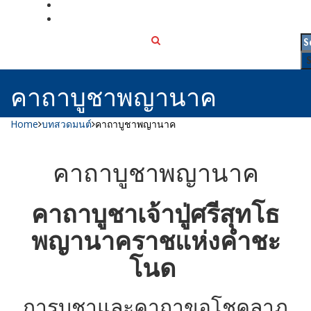
เกี่ยวกับเรา
ติดต่อเรา
คาถาบูชาพญานาค
Home
บทสวดมนต์
คาถาบูชาพญานาค
คาถาบูชาพญานาค
คาถาบูชาเจ้าปู่ศรีสุทโธ
พญานาคราชแห่งคำชะ
โนด
การบูชาและคาถาขอโชคลาภ