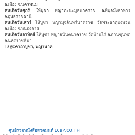
อ.เมือง จ.นครพนม
คนเกิดวันศุกร์
ให้บูชา พญาทะนะมูลนาคราช อ.พิบูลมังสาหาร
จ.อุบลราชธานี
คนเกิดวันเสาร์
ให้บูชา พญามุจลินทร์นาคราช วัดพระธาตุบังพวน
อ.เมือง จ.หนองคาย
คนเกิดวันอาทิตย์
ให้บูชา พญาอนันตนาคราช วัดบ้านไร่ อ.ด่านขุนทด
จ.นครราชสีมา
Tags:
คาถาบูชา
,
พญานาค
เมนู
ขั้นตอนสั่งพิมพ์
คำนวณงานพิมพ์
งานบริการ
ตัวอย่างผลงาน
ติดต่อเรา
บทความ
หน้าแรก
เกี่ยวกับเรา
หนังสือสวดมนต์
ศูนย์รวมหนังสือสวดมนต์ LCBP.CO.TH