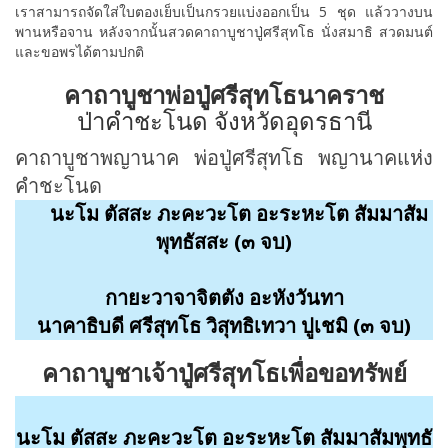
เราสามารถจัดใส่ใบตองเย็บเป็นกรวยแบ่งออกเป็น 5 ชุด แล้ววางบน
พานหรือจาน หลังจากนั้นสวดคาถาบูชาปู่ศรีสุทโธ นั่งสมาธิ สวดมนต์
และขอพรได้ตามปกติ
คาถาบูชาพ่อปู่ศรีสุทโธนาคราช
ป่าคำชะโนด จังหวัดอุดรธานี
คาถาบูชาพญานาค พ่อปู่ศรีสุทโธ พญานาคแห่ง
คำชะโนด
นะโม ตัสสะ ภะคะวะโต อะระหะโต สัมมาสัม
พุทธัสสะ (๓ จบ)
กายะวาจาจิตตัง อะหังวันทา
นาคาธิบดี ศรีสุทโธ วิสุทธิเทวา ปูเชมิ (๓ จบ)
คาถาบูชาเจ้าปู่ศรีสุทโธเพื่อขอทรัพย์
นะโม ตัสสะ ภะคะวะโต อะระหะโต สัมมาสัมพุทธั