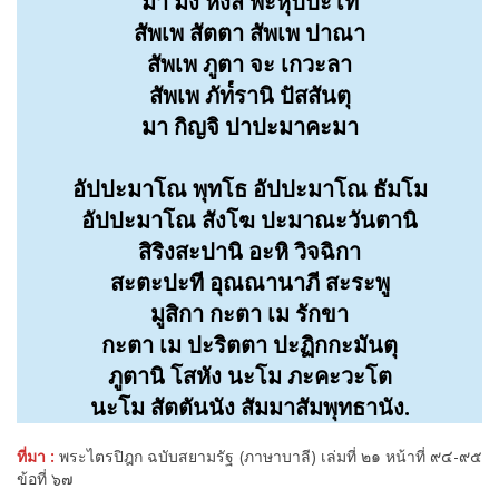
มา มัง หิงสิ พะหุปปะโท
สัพเพ สัตตา สัพเพ ปาณา
สัพเพ ภูตา จะ เกวะลา
สัพเพ ภัท๎รานิ ปัสสันตุ
มา กิญจิ ปาปะมาคะมา
อัปปะมาโณ พุทโธ อัปปะมาโณ ธัมโม
อัปปะมาโณ สังโฆ ปะมาณะวันตานิ
สิริงสะปานิ อะหิ วิจฉิกา
สะตะปะที อุณณานาภี สะระพู
มูสิกา กะตา เม รักขา
กะตา เม ปะริตตา ปะฏิกกะมันตุ
ภูตานิ โสหัง นะโม ภะคะวะโต
นะโม สัตตันนัง สัมมาสัมพุทธานัง.
ที่มา :
พระไตรปิฎก ฉบับสยามรัฐ (ภาษาบาลี) เล่มที่ ๒๑ หน้าที่ ๙๔-๙๕
ข้อที่ ๖๗