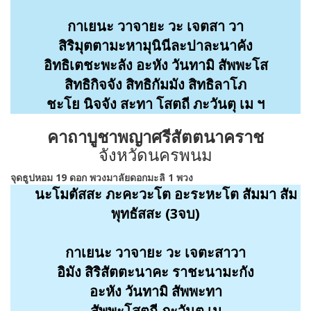
กาเยนะ
วาจายะ วะ เจตสา วา
สิริมุตตามะหามุนินีละปาละนาคัง
อิทธิเตชะพะลัง อะหัง วันทามิ สัพพะโส
สิทธิกิจจัง สิทธิกัมมัง สิทธิลาโภ
ชะโย นิจจัง สะทา โสตถี ภะวันตุ เม ฯ
คาถาบูชาพญาศรีสัตตนาคราช
จังหวัดนครพนม
จุดธูปหอม 19 ดอก พวงมาลัยดอกมะลิ 1 พวง
นะโมตัสสะ ภะคะวะโต อะระหะโต สัมมา สัม
พุทธัสสะ (3จบ)
กาเยนะ วาจายะ วะ เจตะสาวา
อิมัง สิริสัตตะนาคะ ราชะนามะกัง
อะหัง วันทามิ สัพพะทา
สัพพะโสตถี ภะวันตุ เม