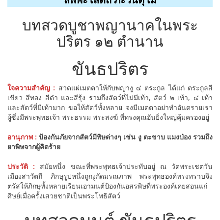
บทสวดบูชาพญานาคในพระ
ปริตร ๑๒ ตำนาน
ขันธปริตร
ใจความสำคัญ :
สวดแผ่เมตตาให้กับพญางู ๔ ตระกูล ได้แก่ ตระกูลสี
เขียว สีทอง สีดำ และสีรุ้ง รวมถึงสัตว์ที่ไม่มีเท้า, สัตว์ ๒ เท้า, ๔ เท้า
และสัตว์ที่มีเท้ามาก ขอให้สัตว์ทั้งหลาย จงมีเมตตาอย่าทำอันตรายเรา
ผู้ซึ่งมีพระพุทธเจ้า พระธรรม พระสงฆ์ ที่ทรงคุณอันยิ่งใหญ่คุ้มครองอยู่
อานุภาพ :
ป้องกันภัยจากสัตว์มีพิษต่างๆ เช่น งู ตะขาบ แมงป่อง รวมถึง
ยาพิษจากผู้คิดร้าย
ประวัติ :
สมัยหนึ่ง ขณะที่พระพุทธเจ้าประทับอยู่ ณ วัดพระเชตวัน
เมืองสาวัตถี ภิกษุรูปหนึ่งถูกงูกัดมรณภาพ พระพุทธองค์ทรงทราบจึง
ตรัสให้ภิกษุทั้งหลายเรียนเอามนต์ป้องกันอสรพิษที่พระองค์เคยสอนแก่
ศิษย์เมื่อครั้งเสวยชาติเป็นพระโพธิสัตว์