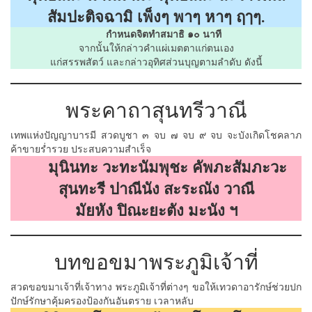
สัมปะติจฉามิ เพ็งๆ พาๆ หาๆ ฤๅๆ.
กำหนดจิตทำสมาธิ ๑๐ นาที
จากนั้นให้กล่าวคำแผ่เมตตาแก่ตนเอง
แก่สรรพสัตว์ และกล่าวอุทิศส่วนบุญตามลำดับ ดังนี้
พระคาถาสุนทรีวาณี
เทพแห่งปัญญาบารมี สวดบูชา ๓ จบ ๗ จบ ๙ จบ จะบังเกิดโชคลาภ
ค้าขายร่ำรวย ประสบความสำเร็จ
มุนินทะ วะทะนัมพุชะ คัพภะสัมภะวะ
สุนทะรี ปาณีนัง สะระณัง วาณี
มัยหัง ปิณะยะตัง มะนัง ฯ
บทขอขมาพระภูมิเจ้าที่
สวดขอขมาเจ้าที่เจ้าทาง พระภูมิเจ้าที่ต่างๆ ขอให้เทวดาอารักษ์ช่วยปก
ปักษ์รักษาคุ้มครองป้องกันอันตราย เวลาหลับ