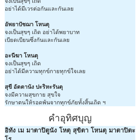
จงเป็นสุขๆ เถิด
อย่าได้มีเวรต่อกันและกันเลย
อัพยาปัชฌา โหนตุ
จงเป็นสุขๆ เถิด อย่าได้พยาบาท
เบียดเบียนซึ่งกันและกันเลย
อะนีฆา โหนตุ
จงเป็นสุขๆ เถิด
อย่าได้มีความทุกข์กายทุกข์ใจเลย
สุขี อัตตานัง ปะริหะรันตุ
จงมีความสุขกาย สุขใจ
รักษาตนให้รอดพ้นจากทุกข์ภัยทั้งสิ้นเถิด ฯ
คำอุทิศบุญ
อิทัง เม มาตาปิตูนัง โหตุ สุขิตา โหนตุ มาตาปิตะ
โร.