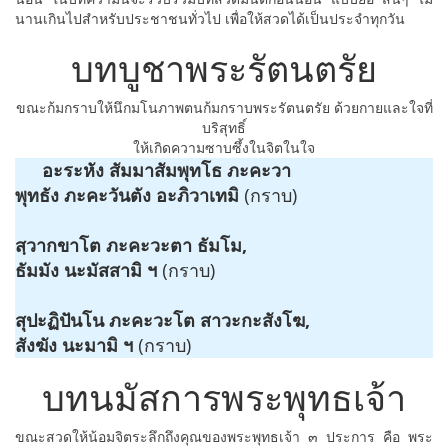
นานเกินไปสำหรับประชาชนทั่วไป เพื่อให้สวดได้เป็นประจำทุกวัน
บทบูชาพระรัตนตรัย
ขณะก้มกราบให้นึกมโนภาพตนก้มกราบพระรัตนตรัย ด้วยกายและใจที่
บริสุทธิ์
ให้เกิดความซาบซึ้งในจิตในใจ
อะระหัง สัมมาสัมพุทโธ ภะคะวา
พุทธัง ภะคะวันตัง อะภิวาเทมิ
(กราบ)
สฺวากขาโต ภะคะวะตา ธัมโม,
ธัมมัง นะมัสสามิ ฯ
(กราบ)
สุปะฏิปันโน ภะคะวะโต สาวะกะสังโฆ,
สังฆัง นะมามิ ฯ
(กราบ)
บทนมัสการพระพุทธเจ้า
ขณะสวดให้น้อมจิตระลึกถึงคุณของพระพุทธเจ้า ๓ ประการ คือ พระ