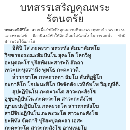
บทสรรเสริญคุณพระ
รัตนตรัย
บทสวดอิติปิโส
สวดเพื่อรำลึกถึงคุณความดีของพระพุทธเจ้า พระธรรม
และพระสงฆ์ มีอานิสงส์ทำให้จิตเลื่อมใสน้อมไปในการละชั่ว ทำดี
ชำระจิตให้ผ่องใส
อิติปิ โส ภะคะวา อะระหัง สัมมาสัมพโธ
วิชชาจะระณะสัมปันโน สุคะโต โลกวิทู
อะนุตตะโร ปุริสทัมมะสาระถิ สัตถา
เทวะมะนุสสานัง พุทโธ ภะคะวาติ.
ส๎วากขาโต ภะคะวะตา ธัมโม สันทิฏฐิโก
อะกาลิโก โอปะนะยิโก ปัจจัตตัง เวทิตัพโพ วิญญูหีติ.
สุปะฏิปันโน ภะคะวะโต สาวะกะสังโฆ
อุชุปะฏิปันโน ภะคะวะโต สาวะกะสังโฆ
ญายะปะฏิปันโน ภะคะวะโต สาวะกะสังโฆ
สามีจิปะฏิปันโน ภะคะวะโต สาวะกะสังโฆ
ยะทิทัง จัตตาริ ปุริสะปุคคะลา เอสะ
ภะคะวะโต สาวะกะสังโฆ อาหุเนยโย