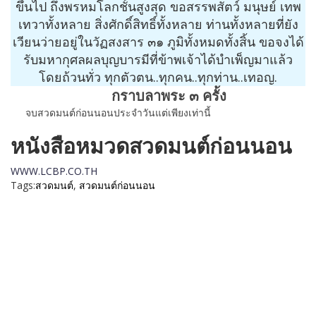
ขึ้นไป ถึงพรหมโลกชั้นสูงสุด ขอสรรพสัตว์ มนุษย์ เทพ
เทวาทั้งหลาย สิ่งศักดิ์สิทธิ์ทั้งหลาย ท่านทั้งหลายที่ยัง
เวียนว่ายอยู่ในวัฏสงสาร ๓๑ ภูมิทั้งหมดทั้งสิ้น ขอจงได้
รับมหากุศลผลบุญบารมีที่ข้าพเจ้าได้บำเพ็ญมาแล้ว
โดยถ้วนทั่ว ทุกตัวตน..ทุกคน..ทุกท่าน..เทอญ.
กราบลาพระ ๓ ครั้ง
จบสวดมนต์ก่อนนอนประจำวันแต่เพียงเท่านี้
หนังสือหมวดสวดมนต์ก่อนนอน
WWW.LCBP.CO.TH
Tags:
สวดมนต์
,
สวดมนต์ก่อนนอน
เมนู
ขั้นตอนสั่งพิมพ์
คำนวณงานพิมพ์
งานบริการ
ตัวอย่างผลงาน
ติดต่อเรา
บทความ
หน้าแรก