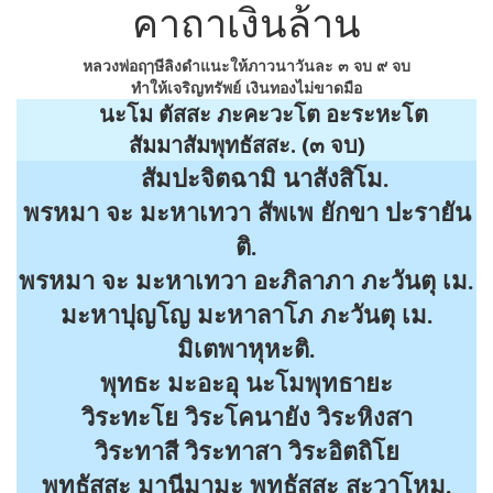
คาถาเงินล้าน
หลวงพ่อฤๅษีลิงดำแนะให้ภาวนาวันละ ๓ จบ ๙ จบ
ทำให้เจริญทรัพย์ เงินทองไม่ขาดมือ
นะโม ตัสสะ ภะคะวะโต อะระหะโต
สัมมาสัมพุทธัสสะ. (๓ จบ)
สัมปะจิตฉามิ นาสังสิโม.
พรหมา จะ มะหาเทวา สัพเพ ยักขา ปะรายัน
ติ.
พรหมา จะ มะหาเทวา อะภิลาภา ภะวันตุ เม.
มะหาปุญโญ มะหาลาโภ ภะวันตุ เม.
มิเตพาหุหะติ.
พุทธะ มะอะอุ นะโมพุทธายะ
วิระทะโย วิระโคนายัง วิระหิงสา
วิระทาสี วิระทาสา วิระอิตถิโย
พุทธัสสะ มานีมามะ พุทธัสสะ สะวาโหม.