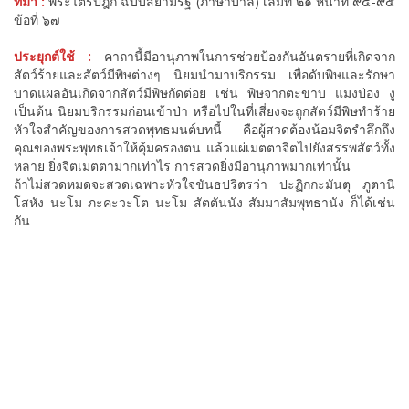
ที่มา :
พระไตรปิฎก ฉบับสยามรัฐ (ภาษาบาลี) เล่มที่ ๒๑ หน้าที่ ๙๔-๙๕
ข้อที่ ๖๗
ประยุกต์ใช้ :
คาถานี้มีอานุภาพในการช่วยป้องกันอันตรายที่เกิดจาก
สัตว์ร้ายและสัตว์มีพิษต่างๆ นิยมนำมาบริกรรม เพื่อดับพิษและรักษา
บาดแผลอันเกิดจากสัตว์มีพิษกัดต่อย เช่น พิษจากตะขาบ แมงป่อง งู
เป็นต้น นิยมบริกรรมก่อนเข้าป่า หรือไปในที่เสี่ยงจะถูกสัตว์มีพิษทำร้าย
หัวใจสำคัญของการสวดพุทธมนต์บทนี้ คือผู้สวดต้องน้อมจิตรำลึกถึง
คุณของพระพุทธเจ้าให้คุ้มครองตน แล้วแผ่เมตตาจิตไปยังสรรพสัตว์ทั้ง
หลาย ยิ่งจิตเมตตามากเท่าไร การสวดยิ่งมีอานุภาพมากเท่านั้น
ถ้าไม่สวดหมดจะสวดเฉพาะหัวใจขันธปริตรว่า ปะฏิกกะมันตุ ภูตานิ
โสหัง นะโม ภะคะวะโต นะโม สัตตันนัง สัมมาสัมพุทธานัง ก็ได้เช่น
กัน
เมนู
ขั้นตอนสั่งพิมพ์
คำนวณงานพิมพ์
งานบริการ
ตัวอย่างผลงาน
ติดต่อเรา
บทความ
หน้าแรก
เกี่ยวกับเรา