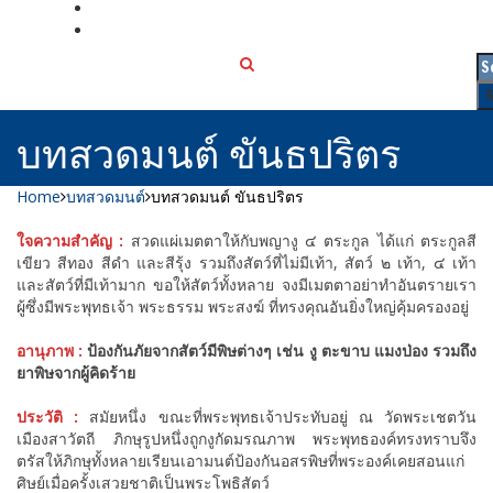
เกี่ยวกับเรา
ติดต่อเรา
บทสวดมนต์ ขันธปริตร
Home
บทสวดมนต์
บทสวดมนต์ ขันธปริตร
ใจความสำคัญ :
สวดแผ่เมตตาให้กับพญางู ๔ ตระกูล ได้แก่ ตระกูลสี
เขียว สีทอง สีดำ และสีรุ้ง รวมถึงสัตว์ที่ไม่มีเท้า, สัตว์ ๒ เท้า, ๔ เท้า
และสัตว์ที่มีเท้ามาก ขอให้สัตว์ทั้งหลาย จงมีเมตตาอย่าทำอันตรายเรา
ผู้ซึ่งมีพระพุทธเจ้า พระธรรม พระสงฆ์ ที่ทรงคุณอันยิ่งใหญ่คุ้มครองอยู่
อานุภาพ :
ป้องกันภัยจากสัตว์มีพิษต่างๆ เช่น งู ตะขาบ แมงป่อง รวมถึง
ยาพิษจากผู้คิดร้าย
ประวัติ :
สมัยหนึ่ง ขณะที่พระพุทธเจ้าประทับอยู่ ณ วัดพระเชตวัน
เมืองสาวัตถี ภิกษุรูปหนึ่งถูกงูกัดมรณภาพ พระพุทธองค์ทรงทราบจึง
ตรัสให้ภิกษุทั้งหลายเรียนเอามนต์ป้องกันอสรพิษที่พระองค์เคยสอนแก่
ศิษย์เมื่อครั้งเสวยชาติเป็นพระโพธิสัตว์