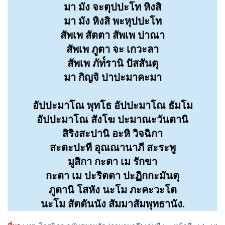
มา มัง จะตุปปะโท หิงสิ
มา มัง หิงสิ พะหุปปะโท
สัพเพ สัตตา สัพเพ ปาณา
สัพเพ ภูตา จะ เกวะลา
สัพเพ ภัท๎รานิ ปัสสันตุ
มา กิญจิ ปาปะมาคะมา
อัปปะมาโณ พุทโธ อัปปะมาโณ ธัมโม
อัปปะมาโณ สังโฆ ปะมาณะวันตานิ
สิริงสะปานิ อะหิ วิจฉิกา
สะตะปะที อุณณานาภี สะระพู
มูสิกา กะตา เม รักขา
กะตา เม ปะริตตา ปะฏิกกะมันตุ
ภูตานิ โสหัง นะโม ภะคะวะโต
นะโม สัตตันนัง สัมมาสัมพุทธานัง.