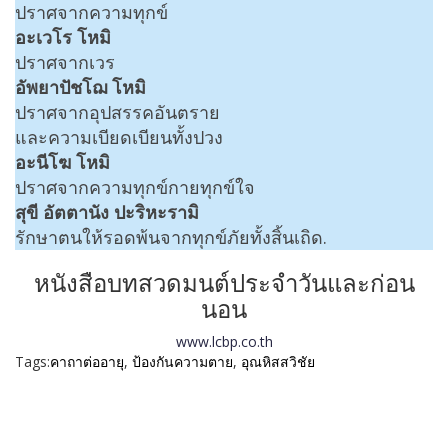
ปราศจากความทุกข์
อะเวโร โหมิ
ปราศจากเวร
อัพยาปัชโฌ โหมิ
ปราศจากอุปสรรคอันตราย
และความเบียดเบียนทั้งปวง
อะนีโฆ โหมิ
ปราศจากความทุกข์กายทุกข์ใจ
สุขี อัตตานัง ปะริหะรามิ
รักษาตนให้รอดพ้นจากทุกข์ภัยทั้งสิ้นเถิด.
หนังสือบทสวดมนต์ประจำวันและก่อน
นอน
www.lcbp.co.th
Tags:
คาถาต่ออายุ
,
ป้องกันความตาย
,
อุณหิสสวิชัย
เมนู
ขั้นตอนสั่งพิมพ์
คำนวณงานพิมพ์