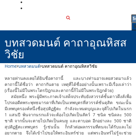
เกี่ยวกับเรา
ติดต่อเรา
บทสวดมนต์ คาถาอุณหิสส
วิชัย
Home
บทสวดมนต์
บทสวดมนต์ คาถาอุณหิสสวิชัย
หลายท่านคงเคยได้ยินชื่อคาถานี้ และบางท่านอาจเคยสวดมาแล้ว
คาถานี้ได้ชื่อว่า คาถากันตาย เหตุที่ได้ชื่ออย่างนั้นเพราะมีเรื่องเล่าว่า
(เรื่องนี้ไม่มีในพระไตรปิฎกและคาถานี้ก็ไม่มีในพระปิฎกด้วย)
สมัยหนึ่ง พระผู้มีพระภาคเจ้าเสด็จประทับยังสวรรค์ชั้นดาวดึงส์เพื่อ
โปรดอดีตพระพุทธมารดาที่เกิดเป็นเทพบุตรที่สวรรค์ชั่นดุสิต ขณะนั้น
มีเทพบุตรองค์หนึ่งชื่อสุปติฏฐิตะ กำลังจะหมดบุญและจุติไปเกิดในนรก
1 แสนปี พ้นจากนรกแล้วจะต้องไปเกิดเป็นสัตว์ 7 ชนิด ชนิดละ 500
ชาติ จากนั้นจะตายไปเกิดเป็นคนหู และตาบอด อีกอย่างละ 500 ชาติ
สุปติฏฐิตะเทพบุตร รู้เช่นนั้น ก็กลัวต่อผลกรรมที่ตนจะได้รับและไม่
อยากตาย จึงได้เข้าไปขอให้พระอินทร์ช่วย แต่พระอินทร์ไม่รู้จะช่วย