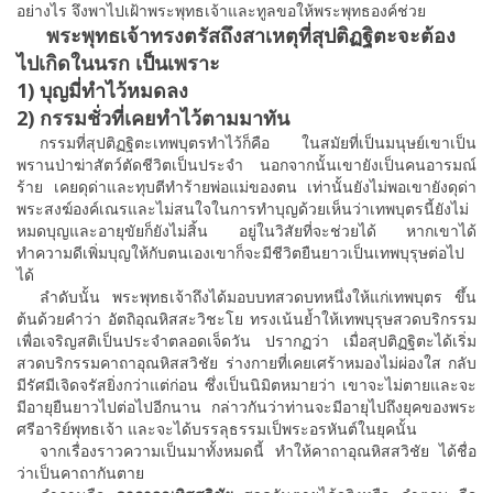
อย่างไร จึงพาไปเฝ้าพระพุทธเจ้าและทูลขอให้พระพุทธองค์ช่วย
พระพุทธเจ้าทรงตรัสถึงสาเหตุที่สุปติฏฐิตะจะต้อง
ไปเกิดในนรก เป็นเพราะ
1) บุญมี่ทำไว้หมดลง
2) กรรมชั่วที่เคยทำไว้ตามมาทัน
กรรมที่สุปติฏฐิตะเทพบุตรทำไว้ก็คือ ในสมัยที่เป็นมนุษย์เขาเป็น
พรานป่าฆ่าสัตว์ตัดชีวิตเป็นประจำ นอกจากนั้นเขายังเป็นคนอารมณ์
ร้าย เคยดุด่าและทุบตีทำร้ายพ่อแม่ของตน เท่านั้นยังไม่พอเขายังดุด่า
พระสงฆ์องค์เณรและไม่สนใจในการทำบุญด้วยเห็นว่าเทพบุตรนี้ยังไม่
หมดบุญและอายุขัยก็ยังไม่สิ้น อยู่ในวิสัยที่จะช่วยได้ หากเขาได้
ทำความดีเพิ่มบุญให้กับตนเองเขาก็จะมีชีวิตยืนยาวเป็นเทพบุรุษต่อไป
ได้
ลำดับนั้น พระพุทธเจ้าถึงได้มอบบทสวดบทหนึ่งให้แก่เทพบุตร ขึ้น
ต้นด้วยคำว่า อัตถิอุณหิสสะวิชะโย ทรงเน้นย้ำให้เทพบุรุษสวดบริกรรม
เพื่อเจริญสติเป็นประจำตลอดเจ็ดวัน ปรากฏว่า เมื่อสุปติฏฐิตะได้เริ่ม
สวดบริกรรมคาถาอุณหิสสวิชัย ร่างกายที่เคยเศร้าหมองไม่ผ่องใส กลับ
มีรัศมีเจิดจรัสยิ่งกว่าแต่ก่อน ซึ่งเป็นนิมิตหมายว่า เขาจะไม่ตายและจะ
มีอายุยืนยาวไปต่อไปอีกนาน กล่าวกันว่าท่านจะมีอายุไปถึงยุคของพระ
ศรีอาริย์พุทธเจ้า และจะได้บรรลุธรรมเป็พระอรหันต์ในยุคนั้น
จากเรื่องราวความเป็นมาทั้งหมดนี้ ทำให้คาถาอุณหิสสวิชัย ได้ชื่อ
ว่าเป็นคาถากันตาย