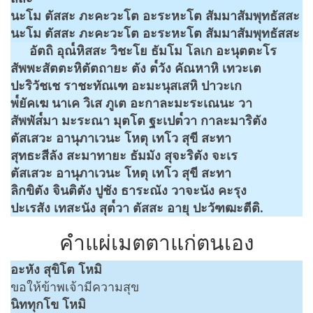
นะโม ตัสสะ ภะคะวะโต อะระหะโต สัมมาสัมพุทธัสสะ
นะโม ตัสสะ ภะคะวะโต อะระหะโต สัมมาสัมพุทธัสสะ
อัตถิ อุณ๎หิสสะ วิชะโย ธัมโม โลเก อะนุตตะโร
สัพพะสัตตะหิตัตถายะ ตัง ต๎วัง คัณหาหิ เทวะเต
ปะริวัชเช ราชะทัณเฑ อะมะนุสเสหิ ปาวะเก
พ๎ยัคเฆ นาเค วิเส ภูเต อะกาละมะระเณนะ วา
สัพพัส๎มา มะระณา มุตโต ฐะเปต๎วา กาละมาริตัง
ตัสเสวะ อานุภาเวนะ โหตุ เทโว สุขี สะทา
สุทธะสีลัง สะมาทายะ ธัมมัง สุจะริตัง จะเร
ตัสเสวะ อานุภาเวนะ โหตุ เทโว สุขี สะทา
ลิกขิตัง จินติตัง ปูชัง ธาระณัง วาจะนัง คะรุง
ปะเรสัง เทสะนัง สุต๎วา ตัสสะ อายุ ปะวัฑฒะตีติ.
คำแผ่เมตตาแก่ตนเอง
อะหัง สุขิโต โหมิ
ขอให้ข้าพเจ้ามีความสุข
นิททุกโข โหมิ