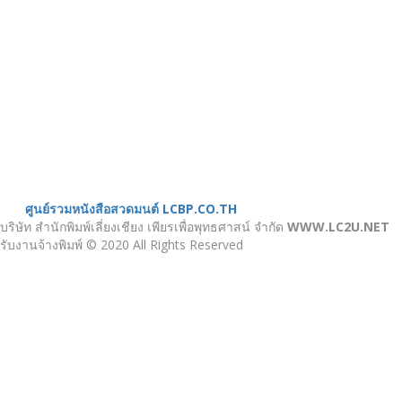
ขั้นตอนสั่งพิมพ์
คำนวณงานพิมพ์
งานบริการ
ตัวอย่างผลงาน
ติดต่อเรา
บทความ
หน้าแรก
เกี่ยวกับเรา
หนังสือสวดมนต์
ศูนย์รวมหนังสือสวดมนต์ LCBP.CO.TH
บริษัท สำนักพิมพ์เลี่ยงเชียง เพียรเพื่อพุทธศาสน์ จำกัด
WWW.LC2U.NET
รับงานจ้างพิมพ์ © 2020 All Rights Reserved