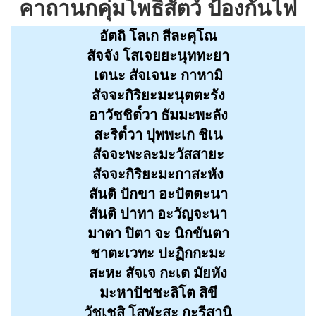
คาถานกคุ่มโพธิสัตว์ ป้องกันไฟ
อัตถิ โลเก สีละคุโณ
สัจจัง โสเจยยะนุททะยา
เตนะ สัจเจนะ กาหามิ
สัจจะกิริยะมะนุตตะรัง
อาวัชชิต๎วา ธัมมะพะลัง
สะริต๎วา ปุพพะเก ชิเน
สัจจะพะละมะวัสสายะ
สัจจะกิริยะมะกาสะหัง
สันติ ปักขา อะปัตตะนา
สันติ ปาทา อะวัญจะนา
มาตา ปิตา จะ นิกขันตา
ชาตะเวทะ ปะฏิกกะมะ
สะหะ สัจเจ กะเต มัยหัง
มะหาปัชชะลิโต สิขี
วัชเชสิ โสฬะสะ กะรีสานิ