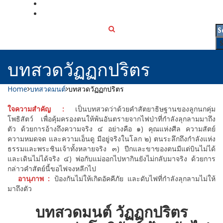
เกี่ยวกับเรา
ติดต่อเรา
บทสวดวัฏฏกปริตร
Home
บทสวดมนต์
บทสวดวัฏฏกปริตร
ใจความสำคัญ :
เป็นบทสวดว่าด้วยคำสัตยาธิษฐานของลูกนกคุ่ม
โพธิสัตว์ เพื่อคุ้มครองตนให้พ้นอันตรายจากไฟป่าที่กำลังลุกลามมาถึง
ตัว ด้วยการอ้างถึงความจริง ๔ อย่างคือ ๑) คุณแห่งศีล ความสัตย์
ความหมดจด และความเอ็นดู มีอยู่จริงในโลก ๒) ตนระลึกถึงกำลังแห่ง
ธรรมและพระชินเจ้าทั้งหลายจริง ๓) ปีกและขาของตนมีแต่บินไม่ได้
และเดินไม่ได้จริง ๔) พ่อกับแม่ออกไปหากินยังไม่กลับมาจริง ด้วยการ
กล่าวคำสัตย์นี้ขอไฟจงหลีกไป
อานุภาพ :
ป้องกันไม่ให้เกิดอัคคีภัย และดับไฟที่กำลังลุกลามไม่ให้
มาถึงตัว
บทสวดมนต์ วัฏฏกปริตร