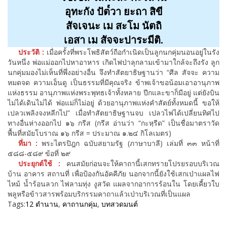
อุทะกัง ปัต๎วา ยะถา สิขี
สัจเจนะ เม สะโม นัตถิ
เอสา เม สัจจะปาระมีติ.
ประวัติ :
เมื่อครั้งที่พระโพธิสัตว์ถือกำเนิดเป็นลูกนกคุ่มนอนอยู่ในรัง
วันหนึ่ง พ่อแม่ออกไปหาอาหาร เกิดไฟป่าลุกลามเข้ามาใกล้จะถึงรัง ลูก
นกคุ่มมองไม่เห็นที่พึ่งอย่างอื่น จึงทำสัตยาธิษฐานว่า “ศีล สัจจะ ความ
หมดจด ความเอ็นดู เป็นธรรมที่มีคุณจริง ข้าพเจ้าขอน้อมเอาอานุภาพ
แห่งธรรม อานุภาพแห่งพระพุทธเจ้าทั้งหลาย ปีกและขาก็มีอยู่ แต่ยังบิน
ไม่ได้เดินไม่ได้ พ่อแม่ก็ไม่อยู่ ด้วยอานุภาพแห่งคำสัตย์ทั้งหมดนี้ ขอให้
เปลวเพลิงจงหลีกไป” เมื่อทำสัตยาธิษฐานจบ เปลวไฟได้เปลี่ยนทิศไป
ทางอื่นห่างออกไป ๑๖ กรีส (กรีส อ่านว่า “กะหฺรีด” เป็นชื่อมาตราวัด
พื้นที่สมัยโบราณ ๑๖ กรีส = ประมาณ ๑.๒๔ กิโลเมตร)
ที่มา :
พระไตรปิฎก ฉบับสยามรัฐ (ภาษาบาลี) เล่มที่ ๓๓ หน้าที่
๕๘๘-๕๘๙ ข้อที่ ๒๙
ประยุกต์ใช้ :
คนสมัยก่อนจะให้คาถานี้เสกทรายโปรยรอบบริเวณ
บ้าน อาคาร สถานที่ เพื่อป้องกันอัคคีภัย นอกจากนี้ยังใช้เสกเป่าแผลไฟ
ไหม้ น้ำร้อนลวก ไฟลามทุ่ง งูสวัด แผลจากอาการร้อนใน โดยเคี้ยวใบ
พลูหรือข้าวสารพร้อมบริกรรมคาถาแล้วเป่าบริเวณที่เป็นแผล
Tags:
12 ตำนาน
,
คาถานกคุ่ม
,
บทสวดมนต์
เมนู