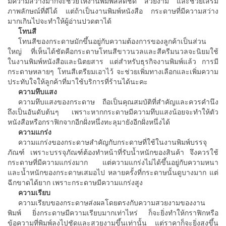
มีความสว่างมากจะช่วยให้งานพิมพ์สีสดชัด สวยงาม และช่วยเสริม
ภาพลักษณ์ที่ดีได้ แต่ถ้าเป็นงานพิมพ์หนังสือ กระดาษที่มีความสว่าง
มากเกินไปจะทำให้ผู้อ่านปวดตาได้
โทนสี
โทนสีของกระดาษมักขึ้นอยู่กับความต้องการของลูกค้าเป็นส่วน
ใหญ่ ที่เห็นได้ชัดคือกระดาษโทนสีขาวนวลและสีครีมนวลจะนิยมใช้
ในงานพิมพ์หนังสือและนิตยสาร แต่สำหรับธุรกิจงานพิมพ์แล้ว การมี
กระดาษหลายๆ โทนสีเตรียมเอาไว้ จะช่วยเพิ่มทางเลือกและเพิ่มความ
ประทับใจให้ลูกค้าที่มาใช้บริการที่ร้านได้นะคะ
ความทึบแสง
ความทึบแสงของกระดาษ ถือเป็นคุณสมบัติที่สำคัญและควรคำนึง
ถึงเป็นอันดับต้นๆ เพราะหากกระดาษมีความทึบแสงน้อยจะทำให้ตัว
หนังสือหรือกราฟิกจากอีกฝั่งหนึ่งทะลุมายังอีกฝั่งหนึ่งได้
ความแกร่ง
ความแกร่งของกระดาษสำคัญกับกระดาษที่ใช้ในงานพิมพ์บรรจุ
ภัณฑ์ เพราะบรรจุภัณฑ์ต้องทำหน้าที่รับน้ำหนักของสินค้า จึงควรใช้
กระดาษที่มีความแกร่งมาก แต่ความแกร่งไม่ได้ขึ้นอยู่กับความหนา
และน้ำหนักของกระดาษเสมอไป หลายครั้งที่กระดาษนั้นดูบางมาก แต่
ฉีกขาดได้ยาก เพราะกระดาษมีความแกร่งสูง
ความเรียบ
ความเรียบของกระดาษส่งผลโดยตรงกับความสวยงามของงาน
พิมพ์ ยิ่งกระดาษมีความเรียบมากเท่าไหร่ ก็จะยิ่งทำให้กราฟิกหรือ
ข้อความที่พิมพ์ลงไปชัดและสวยงามขึ้นเท่านั้น แต่ราคาก็จะยิ่งสูงขึ้น