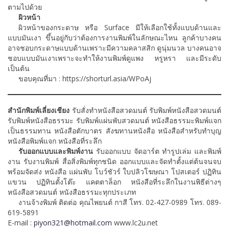
ตามไปด้วย
ผิวหน้า
ผิวหน้าของกระดาษ หรือ Surface มีให้เลือกใช้ทั้งแบบด้านและ
แบบมันเงา ขึ้นอยู่กับว่าต้องการงานพิมพ์ในลักษณะไหน ลูกค้าบางคน
อาจชอบกระดาษแบบด้านเพราะมีความคลาสสิก ดูนุ่มนวล บางคนอาจ
ชอบแบบมันเงาเพราะจะทำให้งานพิมพ์ดูแพง หรูหรา และมีระดับ
เป็นต้น
ขอบคุณที่มา : https://shorturl.asia/WPoAj
สำนักพิมพ์เลี่ยงเชียง
รับสั่งทำหนังสือสวดมนต์ รับพิมพ์หนังสือสวดมนต์
รับพิมพ์หนังสือธรรมะ รับพิมพ์แผ่นพับสวดมนต์ หนังสือธรรมะพิมพ์แจก
เป็นธรรมทาน หนังสือตักบาตร สังฆทานหนังสือ หนังสือสำหรับทำบุญ
หนังสือพิมพ์แจก หนังสือที่ระลึก
รับออกแบบและพิมพ์งาน
รับออกแบบ จัดอาร์ต ทำรูปเล่ม และพิมพ์
งาน รับงานพิมพ์ สื่อสิ่งพิมพ์ทุกชนิด ออกแบบและจัดทำตั้งแต่ต้นจนจบ
พร้อมจัดส่ง หนังสือ แผ่นพับ โบว์ชัวร์ ใบปลิวโฆษณา โปสเตอร์ ปฏิทิน
แขวน ปฏิทินตั้งโต๊ะ แคตตาล็อก หนังสือที่ระลึกในงานพิธีต่างๆ
หนังสือสวดมนต์ หนังสือธรรมะทุกประเภท
งานจ้างพิมพ์ ติดต่อ คุณไพยนต์ กาสี โทร. 02-427-0989 โทร. 089-
619-5891
E-mail :
piyon321@hotmail.com
www.lc2u.net