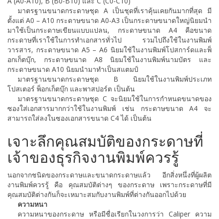
A (A0-A10), B (B0-B10) และ C (C0-C10)
มาตรฐานขนาดกระดาษชุด A เป็นชุดที่เราคุ้นเคยกันมากที่สุด มี
ตั้งแต่ A0 – A10 กระดาษขนาด A0-A3 เป็นกระดาษขนาดใหญ่นิยมนำ
มาใช้เป็นกระดาษเขียนแบบแปลน, กระดาษขนาด A4 คือขนาด
กระดาษที่เราใช้ในการทำเอกสารทั่วไป รวมไปถึงใช้ในงานพิมพ์
วารสาร, กระดาษขนาด A5 – A6 นิยมใช้ในงานพิมพ์โปสการ์ดและพ็
อกเก็ตบุ๊ก, กระดาษขนาด A8 นิยมใช้ในงานพิมพ์นามบัตร และ
กระดาษขนาด A10 นิยมนำมาทำเป็นสแตมป์
มาตรฐานขนาดกระดาษชุด B นิยมใช้ในงานพิมพ์ประเภท
โปสเตอร์ พ็อกเก็ตบุ๊ก และพาสปอร์ต เป็นต้น
มาตรฐานขนาดกระดาษชุด C จะนิยมใช้ในการกำหนดขนาดของ
ซองใส่เอกสารมากกว่าใช้ในงานพิมพ์ เช่น กระดาษขนาด A4 จะ
สามารถใส่ลงในซองเอกสารขนาด C4 ได้ เป็นต้น
เจาะลึกคุณสมบัติของกระดาษที่
เจ้าของธุรกิจงานพิมพ์ควรรู้
นอกจากชนิดของกระดาษและขนาดกระดาษแล้ว อีกสิ่งหนึ่งที่ผู้ผลิต
งานพิมพ์ควรรู้ คือ คุณสมบัติต่างๆ ของกระดาษ เพราะกระดาษที่มี
คุณสมบัติต่างกันก็จะเหมาะสมกับงานพิมพ์ที่ต่างกันออกไปด้วย
ความหนา
ความหนาของกระดาษ หรือมีชื่อเรียกในวงการว่า Caliper ความ