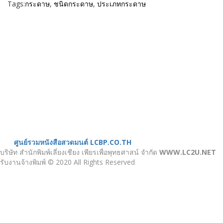
Tags:
กระดาษ
,
ชนิดกระดาษ
,
ประเภทกระดาษ
เมนู
ขั้นตอนสั่งพิมพ์
คำนวณงานพิมพ์
งานบริการ
ตัวอย่างผลงาน
ติดต่อเรา
บทความ
หน้าแรก
เกี่ยวกับเรา
หนังสือสวดมนต์
ศูนย์รวมหนังสือสวดมนต์ LCBP.CO.TH
บริษัท สำนักพิมพ์เลี่ยงเชียง เพียรเพื่อพุทธศาสน์ จำกัด
WWW.LC2U.NET
รับงานจ้างพิมพ์ © 2020 All Rights Reserved