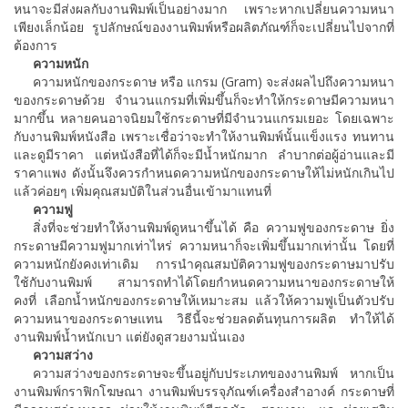
หนาจะมีส่งผลกับงานพิมพ์เป็นอย่างมาก เพราะหากเปลี่ยนความหนา
เพียงเล็กน้อย รูปลักษณ์ของงานพิมพ์หรือผลิตภัณฑ์ก็จะเปลี่ยนไปจากที่
ต้องการ
ความหนัก
ความหนักของกระดาษ หรือ แกรม (Gram) จะส่งผลไปถึงความหนา
ของกระดาษด้วย จำนวนแกรมที่เพิ่มขึ้นก็จะทำให้กระดาษมีความหนา
มากขึ้น หลายคนอาจนิยมใช้กระดาษที่มีจำนวนแกรมเยอะ โดยเฉพาะ
กับงานพิมพ์หนังสือ เพราะเชื่อว่าจะทำให้งานพิมพ์นั้นแข็งแรง ทนทาน
และดูมีราคา แต่หนังสือที่ได้ก็จะมีน้ำหนักมาก ลำบากต่อผู้อ่านและมี
ราคาแพง ดังนั้นจึงควรกำหนดความหนักของกระดาษให้ไม่หนักเกินไป
แล้วค่อยๆ เพิ่มคุณสมบัติในส่วนอื่นเข้ามาแทนที่
ความฟู
สิ่งที่จะช่วยทำให้งานพิมพ์ดูหนาขึ้นได้ คือ ความฟูของกระดาษ ยิ่ง
กระดาษมีความฟูมากเท่าไหร่ ความหนาก็จะเพิ่มขึ้นมากเท่านั้น โดยที่
ความหนักยังคงเท่าเดิม การนำคุณสมบัติความฟูของกระดาษมาปรับ
ใช้กับงานพิมพ์ สามารถทำได้โดยกำหนดความหนาของกระดาษให้
คงที่ เลือกน้ำหนักของกระดาษให้เหมาะสม แล้วให้ความฟูเป็นตัวปรับ
ความหนาของกระดาษแทน วิธีนี้จะช่วยลดต้นทุนการผลิต ทำให้ได้
งานพิมพ์น้ำหนักเบา แต่ยังดูสวยงามนั่นเอง
ความสว่าง
ความสว่างของกระดาษจะขึ้นอยู่กับประเภทของงานพิมพ์ หากเป็น
งานพิมพ์กราฟิกโฆษณา งานพิมพ์บรรจุภัณฑ์เครื่องสำอางค์ กระดาษที่