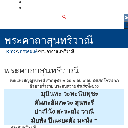
เกี่ยวกับเรา
ติดต่อเรา
พระคาถาสุนทรีวาณี
Home
บทสวดมนต์
พระคาถาสุนทรีวาณี
พระคาถาสุนทรีวาณี
เทพแห่งปัญญาบารมี สวดบูชา ๓ จบ ๗ จบ ๙ จบ บังเกิดโชคลาภ
ค้าขายร่ำรวย ประสบความสำเร็จทั้งปวง
มุนินทะ วะทะนัมพุชะ
คัพภะสัมภะวะ สุนทะรี
ปาณีนัง สะระณัง วาณี
มัยหัง ปิณะยะตัง มะนัง ฯ
พระสุนทรีวาณี