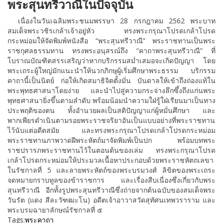
พระสุนทรีวาณีในปัจจุบัน
เนื่องในวันเฉลิมพระชนมพรรษา 28 กรกฎาคม 2562 พระบาท
สมเด็จพระวชิรเกล้าเจ้าอยู่หัว ทรงพระกรุณาโปรดเกล้าโปรด
กระหม่อมให้จัดพิมพ์หนังสือ “พระสุนทรีวาณี” พระราชทานเป็นพระ
ราชกุศลธรรมทาน ทรงพระอนุสรณ์ถึง “คาถาพระสุนทรีวาณี” ที่
โบราณบัณฑิตสรรเสริญว่าหากบริกรรมสม่ำเสมอจะเกิดปัญญา โดย
พระเถระผู้ใหญ่มักแนะนำให้นวกภิกษุผู้เริ่มศึกษาพระธรรม บริกรรม
คาถานี้เป็นนิตย์ ก่อให้เกิดสมาธิจิตตั้งมั่น บันดาลให้เข้าถึงถ่องแท้ใน
พระพุทธศาสนาโดยง่าย และนำไปสู่ความกระจ่างลึกซึ้งถึงแก่นพระ
พุทธศาสนายิ่งขึ้นตามลำดับ พร้อมน้อมนำความใฝ่รู้ใฝ่เรียนมาเป็นทาง
ประพฤติของตน ทั้งอำนวยผลเป็นสติปัญญาแก่ผู้หมั่นศึกษา และ
พากเพียรดำเนินตามรอยพระราชจริยาอันเป็นแบบอย่างที่พระราชทาน
ไว้นับแต่อดีตสมัย และทรงพระกรุณาโปรดเกล้าโปรดกระหม่อม
พระราชทานภาพวาดฝีพระหัตถ์มาจัดพิมพ์เป็นปก พร้อมบทพระ
ราชปรารภพระราชทานไว้ในตอนต้นของเล่ม ทรงพระกรุณาโปรด
เกล้าโปรดกระหม่อมให้ประมวลเนื้อหาประกอบด้วยพระราชหัตถเลขา
ในรัชกาลที่ 5 และลายพระหัตถ์ของพระบรมวงศ์ ลิขิตของพระเถระ
จดหมายกราบทูลของข้าราชการ และเรื่องสืบเนื่องซึ่งเกี่ยวกับพระ
สุนทรีวาณี อีกทั้งรูปพระสุนทรีวาณีซึ่งถ่ายจากต้นฉบับของสมเด็จพระ
วันรัต (แดง สีละวัฑฒะโน) อดีตเจ้าอาวาสวัดสุทัศนเทพวราราม และ
พระบรมฉายาลักษณ์รัชกาลที่ ๕
Tags:
พระคาถา