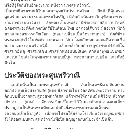
หรือที่รู้จักกันในอีกพระนามหนึ่งว่า นางสุนทรีวาณี
เป็นเทพธิดาตามคติในศาสนาพุทธในประเทศไทย มีหน้าที่คุ้มครอง
ดูแลรักษาพระธรรมและพระไตรปิฎก มีต้นกำเนิดจากวัดสุทัศนเทพวรา
รามราชวรมหาวิหาร ลักษณะเป็นเทพธิดามีพระวรกายสีขาวบริสุทธ์
ฉลองพระองค์ดั่งนางกษัตรีย์ในศิลปะไทย อาภรณ์สีขาว มีสองกร หัตถ์
ขวาแสดงอาการกวักเรียก (ต่อมาเปลี่ยนเป็นวิตรรกมุทรา) หัตถ์ซ้าย
ทรงดวงแก้วไว้ในหัตถ์วางบนเพลา (ตัก) โดยลักษณะและคติความเชื่อ
ของนางพระสุนทรีวาณีนี้ คล้ายคลึงกับคติการบูชาพระสรัสวดีใน
ศาสนาฮินดู ศาสนาเชน ศาสนาพุทธแบบทิเบต ศาสนาพุทธแบบพม่า
และเบ็นไซเต็งในพุทธศาสนาแบบญี่ปุ่น พุทธศาสนาแบบจีน และลัทธิ
ชินโต.
ประวัติของพระสุนทรีวาณี
แต่เดิมนั้นเป็นภาพพระสุนทรีวาณี อันเป็นเทพธิดาสถิตอยู่บน
ดอกบัว สมเด็จพระวันรัต (แดง สีลวฑฺฒโน) วัดสุทัศนเทพวราราม ทรง
คิดแบบขึ้นจากพระสูตรสัททาวิเสส แล้วทรงให้ท่านหมื่นศิริธัช สังกาศ
เจ้ากรม (แดง) จัดการเขียนขึ้นเอาไว้ในพระตำหนักของสมเด็จฯ
ปรากฏว่าเป็นที่สนพระทัยและนับถือยิ่งของพระบาทสมเด็จพระ
จุลจอมเกล้าเจ้าอยู่หัว เมื่อทรงโปรดให้สร้างโรงเรียนวัดเบญจมบพิตร
จึงให้ออกแบบพระสุนทรีวาณีเพื่อป็นสัญญาลักษณ์ประจำเป็นต้น