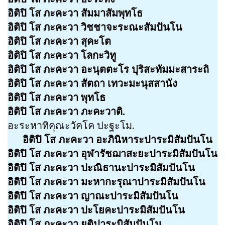
อิติปิ โส ภะคะวา สัมมาสัมพุทโธ
อิติปิ โส ภะคะวา วิชชาจะระณะสัมปันโน
อิติปิ โส ภะคะวา สุคะโต
อิติปิ โส ภะคะวา โลกะวิทู
อิติปิ โส ภะคะวา อะนุตตะโร ปุริสะทัมมะสาระถิ
อิติปิ โส ภะคะวา สัตถา เทวะมะนุสสานัง
อิติปิ โส ภะคะวา พุทโธ
อิติปิ โส ภะคะวา ภะคะวาติ.
อะระหาทิคุณะวัคโค ปะฐะโม.
อิติปิ โส ภะคะวา อะภินิหาระปาระมิสัมปันโน
อิติปิ โส ภะคะวา อุฬารัชฌาสะยะปาระมิสัมปันโน
อิติปิ โส ภะคะวา ปะณิธานะปาระมิสัมปันโน
อิติปิ โส ภะคะวา มะหากะรุณาปาระมิสัมปันโน
อิติปิ โส ภะคะวา ญาณะปาระมิสัมปันโน
อิติปิ โส ภะคะวา ปะโยคะปาระมิสัมปันโน
อิติปิ โส ภะคะวา ยุติปาระมิสัมปันโน