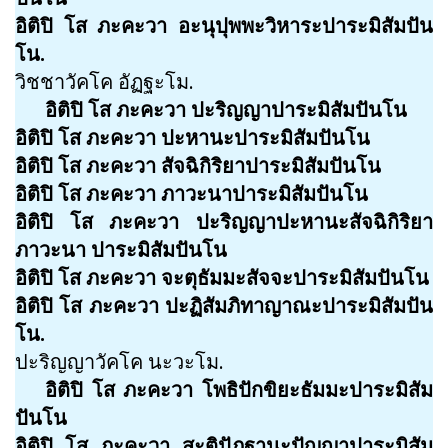
อิติปิ โส ภะคะวา อะนุปุพพะวิหาระปาระมิสัมปัน
โน.
วิชชาวัคโค อัฏฐะโม.
อิติปิ โส ภะคะวา ปะริญญาปาระมิสัมปันโน
อิติปิ โส ภะคะวา ปะหานะปาระมิสัมปันโน
อิติปิ โส ภะคะวา สัจฉิกิริยาปาระมิสัมปันโน
อิติปิ โส ภะคะวา ภาวะนาปาระมิสัมปันโน
อิติปิ โส ภะคะวา ปะริญญาปะหานะสัจฉิกิริยา
ภาวะนา ปาระมิสัมปันโน
อิติปิ โส ภะคะวา จะตุธัมมะสัจจะปาระมิสัมปันโน
อิติปิ โส ภะคะวา ปะฏิสัมภิทาญาณะปาระมิสัมปัน
โน.
ปะริญญาวัคโค นะวะโม.
อิติปิ โส ภะคะวา โพธิปักขิยะธัมมะปาระมิสัม
ปันโน
อิติปิ โส ภะคะวา สะติปัฏฐานะปัญญาปาระมิสัม