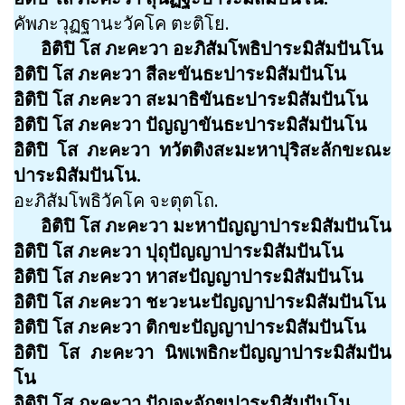
คัพภะวุฏฐานะวัคโค ตะติโย.
อิติปิ โส ภะคะวา อะภิสัมโพธิปาระมิสัมปันโน
อิติปิ โส ภะคะวา สีละขันธะปาระมิสัมปันโน
อิติปิ โส ภะคะวา สะมาธิขันธะปาระมิสัมปันโน
อิติปิ โส ภะคะวา ปัญญาขันธะปาระมิสัมปันโน
อิติปิ โส ภะคะวา ทวัตติงสะมะหาปุริสะลักขะณะ
ปาระมิสัมปันโน.
อะภิสัมโพธิวัคโค จะตุตโถ.
อิติปิ โส ภะคะวา มะหาปัญญาปาระมิสัมปันโน
อิติปิ โส ภะคะวา ปุถุปัญญาปาระมิสัมปันโน
อิติปิ โส ภะคะวา หาสะปัญญาปาระมิสัมปันโน
อิติปิ โส ภะคะวา ชะวะนะปัญญาปาระมิสัมปันโน
อิติปิ โส ภะคะวา ติกขะปัญญาปาระมิสัมปันโน
อิติปิ โส ภะคะวา นิพเพธิกะปัญญาปาระมิสัมปัน
โน
อิติปิ โส ภะคะวา ปัญจะจักขุปาระมิสัมปันโน