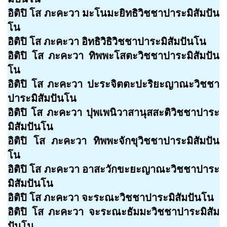
อิติปิ โส ภะคะวา มะโนมะยิทธิวิชชาปาระมิสัมปัน
โน
อิติปิ โส ภะคะวา อิทธิวิธิวิชชาปาระมิสัมปันโน
อิติปิ โส ภะคะวา ทิพพะโสตะวิชชาปาระมิสัมปัน
โน
อิติปิ โส ภะคะวา ปะระจิตตะปะริยะญาณะวิชชา
ปาระมิสัมปันโน
อิติปิ โส ภะคะวา ปุพเพนิวาสานุสสะติวิชชาปาระ
มิสัมปันโน
อิติปิ โส ภะคะวา ทิพพะจักขุวิชชาปาระมิสัมปัน
โน
อิติปิ โส ภะคะวา อาสะวักขะยะญาณะวิชชาปาระ
มิสัมปันโน
อิติปิ โส ภะคะวา จะระณะวิชชาปาระมิสัมปันโน
อิติปิ โส ภะคะวา จะระณะธัมมะวิชชาปาระมิสัม
ปันโน