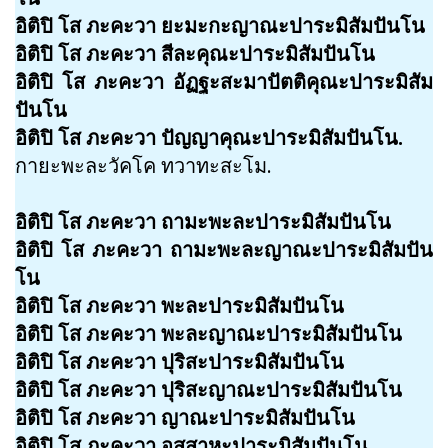
อิติปิ โส ภะคะวา ยะมะกะญาณะปาระมิสัมปันโน
อิติปิ โส ภะคะวา สีละคุณะปาระมิสัมปันโน
อิติปิ โส ภะคะวา อัฏฐะสะมาปัตติคุณะปาระมิสัม
ปันโน
อิติปิ โส ภะคะวา ปัญญาคุณะปาระมิสัมปันโน.
กายะพะละวัคโค ทวาทะสะโม.
อิติปิ โส ภะคะวา ถามะพะละปาระมิสัมปันโน
อิติปิ โส ภะคะวา ถามะพะละญาณะปาระมิสัมปัน
โน
อิติปิ โส ภะคะวา พะละปาระมิสัมปันโน
อิติปิ โส ภะคะวา พะละญาณะปาระมิสัมปันโน
อิติปิ โส ภะคะวา ปุริสะปาระมิสัมปันโน
อิติปิ โส ภะคะวา ปุริสะญาณะปาระมิสัมปันโน
อิติปิ โส ภะคะวา ญาณะปาระมิสัมปันโน
อิติปิ โส ภะคะวา อุสสาหะปาระมิสัมปันโน