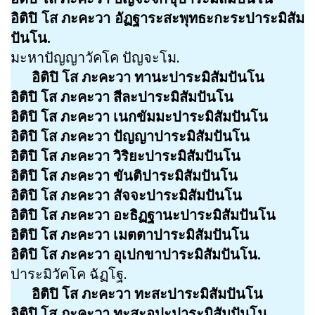
อิติปิ โส ภะคะวา อัฏฐาระสะพุทธะกะระปาระมิสัม
ปันโน.
มะหาปัญญาวัคโค ปัญจะโม.
อิติปิ โส ภะคะวา ทานะปาระมิสัมปันโน
อิติปิ โส ภะคะวา สีละปาระมิสัมปันโน
อิติปิ โส ภะคะวา เนกขัมมะปาระมิสัมปันโน
อิติปิ โส ภะคะวา ปัญญาปาระมิสัมปันโน
อิติปิ โส ภะคะวา วิริยะปาระมิสัมปันโน
อิติปิ โส ภะคะวา ขันติปาระมิสัมปันโน
อิติปิ โส ภะคะวา สัจจะปาระมิสัมปันโน
อิติปิ โส ภะคะวา อะธิฏฐานะปาระมิสัมปันโน
อิติปิ โส ภะคะวา เมตตาปาระมิสัมปันโน
อิติปิ โส ภะคะวา อุเปกขาปาระมิสัมปันโน.
ปาระมิวัคโค ฉัฏโฐ.
อิติปิ โส ภะคะวา ทะสะปาระมิสัมปันโน
อิติปิ โส ภะคะวา ทะสะอุปะปาระมิสัมปันโน