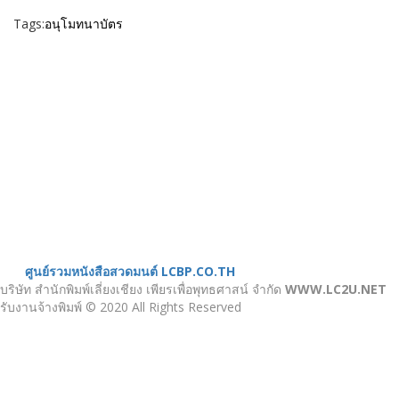
Tags:
อนุโมทนาบัตร
เมนู
ขั้นตอนสั่งพิมพ์
คำนวณงานพิมพ์
งานบริการ
ตัวอย่างผลงาน
ติดต่อเรา
บทความ
หน้าแรก
เกี่ยวกับเรา
หนังสือสวดมนต์
ศูนย์รวมหนังสือสวดมนต์ LCBP.CO.TH
บริษัท สำนักพิมพ์เลี่ยงเชียง เพียรเพื่อพุทธศาสน์ จำกัด
WWW.LC2U.NET
รับงานจ้างพิมพ์ © 2020 All Rights Reserved