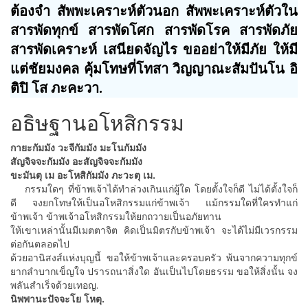
ต้องจำ สัพพะเคราะห์ตัวนอก สัพพะเคราะห์ตัวใน
สารพัดทุกข์ สารพัดโศก สารพัดโรค สารพัดภัย
สารพัดเคราะห์ เสนียดจัญไร ขออย่าให้มีภัย ให้มี
แต่ชัยมงคล คุ้มโทษที่โทสา วิญญาณะสัมปันโน อิ
ติปิ โส ภะคะวา.
อธิษฐานอโหสิกรรม
กายะกัมมัง วะจีกัมมัง มะโนกัมมัง
สัญจิจจะกัมมัง อะสัญจิจจะกัมมัง
ขะมันตุ เม อะโหสิกัมมัง ภะวะตุ เม.
กรรมใดๆ ที่ข้าพเจ้าได้ทำล่วงเกินแก่ผู้ใด โดยตั้งใจก็ดี ไม่ได้ตั้งใจก็
ดี จงยกโทษให้เป็นอโหสิกรรมแก่ข้าพเจ้า แม้กรรมใดที่ใครทำแก่
ข้าพเจ้า ข้าพเจ้าอโหสิกรรมให้ยกถวายเป็นอภัยทาน
ให้เขาเหล่านั้นมีเมตตาจิต คิดเป็นมิตรกับข้าพเจ้า จะได้ไม่มีเวรกรรม
ต่อกันตลอดไป
ด้วยอานิสงส์แห่งบุญนี้ ขอให้ข้าพเจ้าและครอบครัว พ้นจากความทุกข์
ยากลำบากเข็ญใจ ปรารถนาสิ่งใด อันเป็นไปโดยธรรม ขอให้สิ่งนั้น จง
พลันสำเร็จด้วยเทอญ.
นิพพานะปัจจะโย โหตุ.