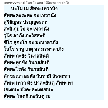
ขจัดสรรพทุกข์ โศก โรคภัย ให้พินาศย่อยยับไป
นะโม เม สัพพะเทวานัง
สัพพะคะระหะ จะ เทวานัง
สุริยัญจะ ปะมุญจะถะ
สะสิ ภุมโม จะ เทวานัง
วุโธ ลาภัง ภะวิสสะติ
ชีโว สุกะโร จะ มะหาลาภัง
โสโร ราหู เกตุ จะ มะหาลาภัง
สัพพะภะยัง วินาสสันติ
สัพพะทุกขัง วินาสสันติ
สัพพะโรคัง วินาสสันติ
ลักขะณา อะหัง วันทามิ สัพพะทา
สัพเพ เทวา มัง ปาละยันตุ สัพพะทา
เอเตนะ มังคะละเตเชนะ
สัพพะ โสตถี ภะวันตุ เม.