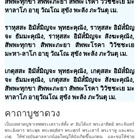
สัพพะทุกขา สัพพะภะยา สัพพะโรคา วิวัชชะเย มะ
หาลาโภ อายุ วัณโณ สุขัง พะลัง ภะวันตุ เม.
ราหุสสะ อิมัส๎มิญจะ พุทธะคุณัง, ราหุสสะ อิมัส๎มิญ
จะ ธัมมะคุณัง, ราหุสสะ อิมัส๎มิญจะ สังฆะคุณัง,
สัพพะทุกขา สัพพะภะยา สัพพะโรคา วิวัชชะเย
มะหา-ลาโภ อายุ วัณโณ สุขัง พะลัง ภะวันตุ เม.
เกตุสสะ อิมัส๎มิญจะ พุทธะคุณัง, เกตุสสะ อิมัส๎มิญ
จะ ธัมมะคุณัง, เกตุสสะ อิมัส๎มิญจะ สังฆะคุณัง,
สัพพะทุกขา สัพพะภะยา สัพพะโรคา วิวัชชะเย มะ
หาลาโภ อายุวัณโณ สุขัง พะลัง ภะวันตุ เม.
คาถาบูชาดวง
เป็นบทสวดบูชาเทพพระเคราะห์ทั้ง ๙ อันได้แก่ พระอาทิตย์ พระจันทร์
พระอังคาร พระพุธ พระพฤหัสฯ พระศุกร์ พระเสาร์ พระราหู และพระ
เกตุ ให้ช่วยบันดาลลาภน้อยใหญ่ให้บังเกิดขึ้นแก่ตน และขอให้ช่วย