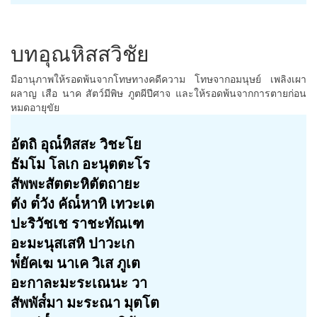
บทอุณหิสสวิชัย
มีอานุภาพให้รอดพ้นจากโทษทางคดีความ โทษจากอมนุษย์ เพลิงเผา
ผลาญ เสือ นาค สัตว์มีพิษ ภูตผีปีศาจ และให้รอดพ้นจากการตายก่อน
หมดอายุขัย
อัตถิ อุณ๎หิสสะ วิชะโย
ธัมโม โลเก อะนุตตะโร
สัพพะสัตตะหิตัตถายะ
ตัง ต๎วัง คัณ๎หาหิ เทวะเต
ปะริวัชเช ราชะทัณเฑ
อะมะนุสเสหิ ปาวะเก
พ๎ยัคเฆ นาเค วิเส ภูเต
อะกาละมะระเณนะ วา
สัพพัส๎มา มะระณา มุตโต