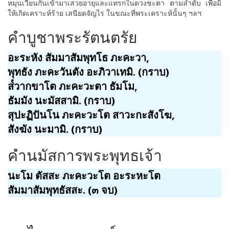
หมุนเวียนกันเข้ามาเสวยอายุและแทรกในดวงชะตา ตามลำดับ เพื่อมิ
ให้เกิดเคราะห์ร้าย เสนียดจัญไร ในขณะที่พระเคราะห์นั้นๆ ฯลฯ
คำบูชาพระรัตนตรัย
อะระหัง สัมมาสัมพุทโธ ภะคะวา,
พุทธัง ภะคะวันตัง อะภิวาเทมิ. (กราบ)
ส๎วากขาโต ภะคะวะตา ธัมโม,
ธัมมัง นะมัสสามิ. (กราบ)
สุปะฏิปันโน ภะคะวะโต สาวะกะสังโฆ,
สังฆัง นะมามิ. (กราบ)
คำนมัสการพระพุทธเจ้า
นะโม ตัสสะ ภะคะวะโต อะระหะโต
สัมมาสัมพุทธัสสะ. (๓ จบ)