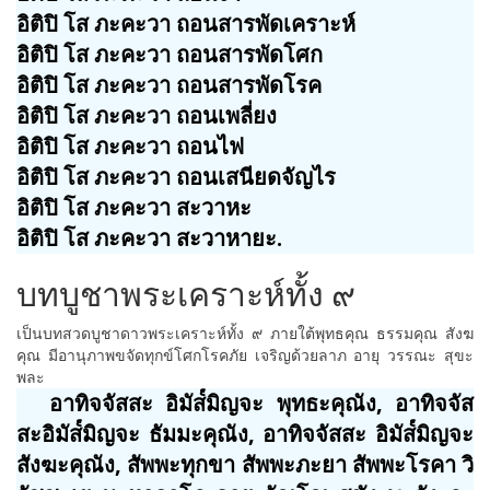
อิติปิ โส ภะคะวา ถอนสารพัดเคราะห์
อิติปิ โส ภะคะวา ถอนสารพัดโศก
อิติปิ โส ภะคะวา ถอนสารพัดโรค
อิติปิ โส ภะคะวา ถอนเพลี่ยง
อิติปิ โส ภะคะวา ถอนไฟ
อิติปิ โส ภะคะวา ถอนเสนียดจัญไร
อิติปิ โส ภะคะวา สะวาหะ
อิติปิ โส ภะคะวา สะวาหายะ.
บทบูชาพระเคราะห์ทั้ง ๙
เป็นบทสวดบูชาดาวพระเคราะห์ทั้ง ๙ ภายใต้พุทธคุณ ธรรมคุณ สังฆ
คุณ มีอานุภาพขจัดทุกข์โศกโรคภัย เจริญด้วยลาภ อายุ วรรณะ สุขะ
พละ
อาทิจจัสสะ อิมัส๎มิญจะ พุทธะคุณัง, อาทิจจัส
สะอิมัส๎มิญจะ ธัมมะคุณัง, อาทิจจัสสะ อิมัส๎มิญจะ
สังฆะคุณัง, สัพพะทุกขา สัพพะภะยา สัพพะโรคา วิ