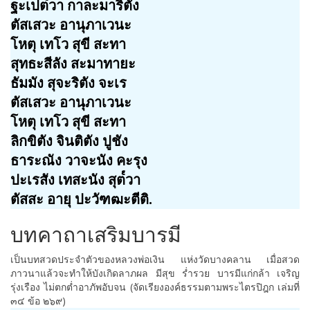
ฐะเปต๎วา กาละมาริตัง
ตัสเสวะ อานุภาเวนะ
โหตุ เทโว สุขี สะทา
สุทธะสีลัง สะมาทายะ
ธัมมัง สุจะริตัง จะเร
ตัสเสวะ อานุภาเวนะ
โหตุ เทโว สุขี สะทา
ลิกขิตัง จินติตัง ปูชัง
ธาระณัง วาจะนัง คะรุง
ปะเรสัง เทสะนัง สุต๎วา
ตัสสะ อายุ ปะวัฑฒะตีติ.
บทคาถาเสริมบารมี
เป็นบทสวดประจำตัวของหลวงพ่อเงิน แห่งวัดบางคลาน เมื่อสวด
ภาวนาแล้วจะทำให้บังเกิดลาภผล มีสุข ร่ำรวย บารมีแก่กล้า เจริญ
รุ่งเรือง ไม่ตกต่ำอาภัพอับจน (จัดเรียงองค์ธรรมตามพระไตรปิฎก เล่มที่
๓๔ ข้อ ๒๖๙)