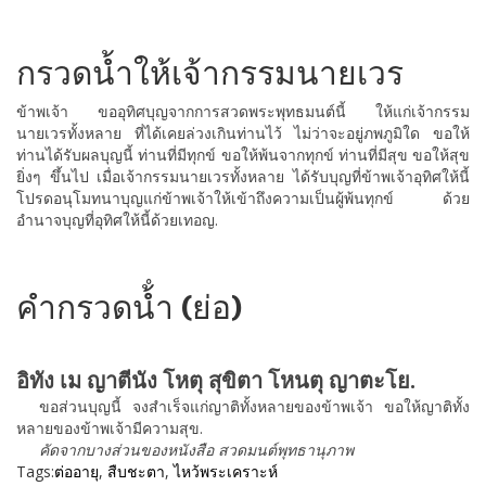
กรวดน้ำให้เจ้ากรรมนายเวร
ข้าพเจ้า ขออุทิศบุญจากการสวดพระพุทธมนต์นี้ ให้แก่เจ้ากรรม
นายเวรทั้งหลาย ที่ได้เคยล่วงเกินท่านไว้ ไม่ว่าจะอยู่ภพภูมิใด ขอให้
ท่านได้รับผลบุญนี้ ท่านที่มีทุกข์ ขอให้พ้นจากทุกข์ ท่านที่มีสุข ขอให้สุข
ยิ่งๆ ขึ้นไป เมื่อเจ้ากรรมนายเวรทั้งหลาย ได้รับบุญที่ข้าพเจ้าอุทิศให้นี้
โปรดอนุโมทนาบุญแก่ข้าพเจ้าให้เข้าถึงความเป็นผู้พ้นทุกข์ ด้วย
อำนาจบุญที่อุทิศให้นี้ด้วยเทอญ.
คำกรวดน้ํำ (ย่อ)
อิทัง เม ญาตีนัง โหตุ สุขิตา โหนตุ ญาตะโย.
ขอส่วนบุญนี้ จงสำเร็จแก่ญาติทั้งหลายของข้าพเจ้า ขอให้ญาติทั้ง
หลายของข้าพเจ้ามีความสุข.
คัดจากบางส่วนของหนังสือ สวดมนต์พุทธานุภาพ
Tags:
ต่ออายุ
,
สืบชะตา
,
ไหว้พระเคราะห์