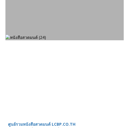
เมนู
ขั้นตอนสั่งพิมพ์
คำนวณงานพิมพ์
งานบริการ
ตัวอย่างผลงาน
ติดต่อเรา
บทความ
หน้าแรก
เกี่ยวกับเรา
หนังสือสวดมนต์
ศูนย์รวมหนังสือสวดมนต์ LCBP.CO.TH