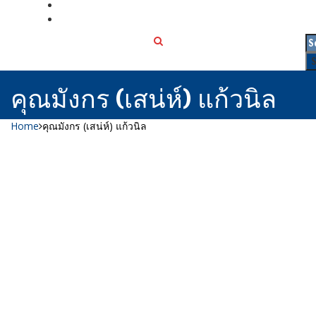
เกี่ยวกับเรา
ติดต่อเรา
คุณมังกร (เสน่ห์) แก้วนิล
Home
คุณมังกร (เสน่ห์) แก้วนิล
เมนู
ขั้นตอนสั่งพิมพ์
คำนวณงานพิมพ์
งานบริการ
ตัวอย่างผลงาน
ติดต่อเรา
บทความ
หน้าแรก
เกี่ยวกับเรา
หนังสือสวดมนต์