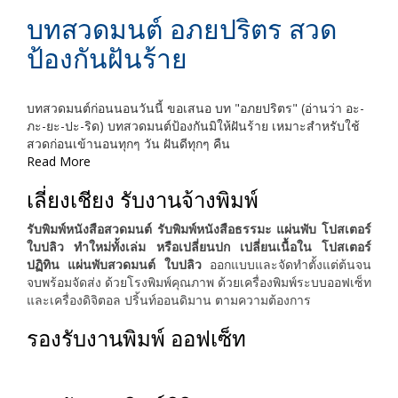
บทสวดมนต์ อภยปริตร สวด
ป้องกันฝันร้าย
บทสวดมนต์ก่อนนอนวันนี้ ขอเสนอ บท "อภยปริตร" (อ่านว่า อะ-
ภะ-ยะ-ปะ-ริด) บทสวดมนต์ป้องกันมิให้ฝันร้าย เหมาะสำหรับใช้
สวดก่อนเข้านอนทุกๆ วัน ฝันดีทุกๆ คืน
Read More
เลี่ยงเชียง รับงานจ้างพิมพ์
รับพิมพ์หนังสือสวดมนต์ รับพิมพ์หนังสือธรรมะ แผ่นพับ โปสเตอร์
ใบปลิว ทำใหม่ทั้งเล่ม หรือเปลี่ยนปก เปลี่ยนเนื้อใน โปสเตอร์
ปฏิทิน แผ่นพับสวดมนต์ ใบปลิว
ออกแบบและจัดทำตั้งแต่ต้นจน
จบพร้อมจัดส่ง ด้วยโรงพิมพ์คุณภาพ ด้วยเครื่องพิมพ์ระบบออฟเซ็ท
และเครื่องดิจิตอล ปริ้นท์ออนดิมาน ตามความต้องการ
รองรับงานพิมพ์ ออฟเซ็ท