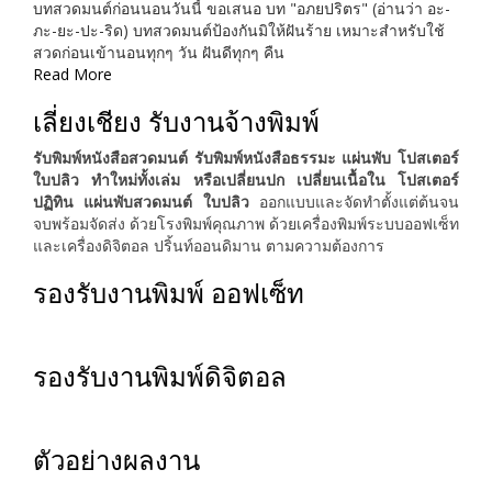
บทสวดมนต์ก่อนนอนวันนี้ ขอเสนอ บท "อภยปริตร" (อ่านว่า อะ-
ภะ-ยะ-ปะ-ริด) บทสวดมนต์ป้องกันมิให้ฝันร้าย เหมาะสำหรับใช้
สวดก่อนเข้านอนทุกๆ วัน ฝันดีทุกๆ คืน
Read More
เลี่ยงเชียง รับงานจ้างพิมพ์
รับพิมพ์หนังสือสวดมนต์ รับพิมพ์หนังสือธรรมะ แผ่นพับ โปสเตอร์
ใบปลิว ทำใหม่ทั้งเล่ม หรือเปลี่ยนปก เปลี่ยนเนื้อใน โปสเตอร์
ปฏิทิน แผ่นพับสวดมนต์ ใบปลิว
ออกแบบและจัดทำตั้งแต่ต้นจน
จบพร้อมจัดส่ง ด้วยโรงพิมพ์คุณภาพ ด้วยเครื่องพิมพ์ระบบออฟเซ็ท
และเครื่องดิจิตอล ปริ้นท์ออนดิมาน ตามความต้องการ
รองรับงานพิมพ์ ออฟเซ็ท
รองรับงานพิมพ์ดิจิตอล
ตัวอย่างผลงาน