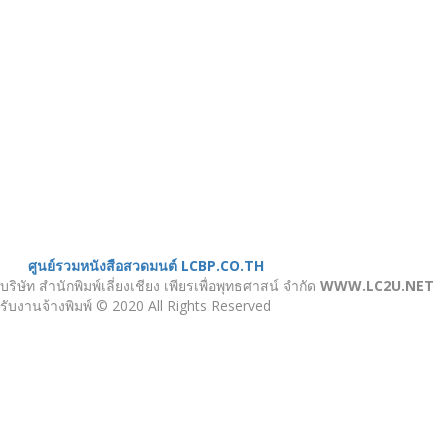
เมนู
ขั้นตอนสั่งพิมพ์
คำนวณงานพิมพ์
งานบริการ
ตัวอย่างผลงาน
ติดต่อเรา
บทความ
หน้าแรก
เกี่ยวกับเรา
หนังสือสวดมนต์
ศูนย์รวมหนังสือสวดมนต์ LCBP.CO.TH
บริษัท สำนักพิมพ์เลี่ยงเชียง เพียรเพื่อพุทธศาสน์ จำกัด
WWW.LC2U.NET
รับงานจ้างพิมพ์ © 2020 All Rights Reserved