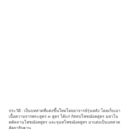
ประวัติ : เป็นบทสวดที่แต่งขึ้นใหม่โดยอาจารย์รุ่นหลัง โดยเก็บเอา
เนื้อความจากพระสูตร ๓ สูตร ได้แก่ กัสสปโพชฌังคสูตร มหาโม
คคัลลานโพชฌังคสูตร และจุนทโพชฌังคสูตร มาแต่งเป็นบทสวด
สัตยาธิษฐาน