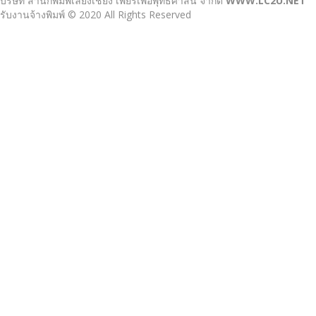
บริษัท สำนักพิมพ์เลี่ยงเชียง เพียรเพื่อพุทธศาสน์ จำกัด
WWW.LC2U.NET
รับงานจ้างพิมพ์ © 2020 All Rights Reserved