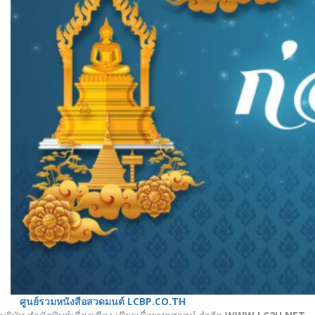
ศูนย์รวมหนังสือสวดมนต์ LCBP.CO.TH