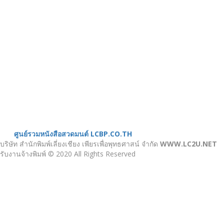
เมนู
ขั้นตอนสั่งพิมพ์
คำนวณงานพิมพ์
งานบริการ
ตัวอย่างผลงาน
ติดต่อเรา
บทความ
หน้าแรก
เกี่ยวกับเรา
หนังสือสวดมนต์
ศูนย์รวมหนังสือสวดมนต์ LCBP.CO.TH
บริษัท สำนักพิมพ์เลี่ยงเชียง เพียรเพื่อพุทธศาสน์ จำกัด
WWW.LC2U.NET
รับงานจ้างพิมพ์ © 2020 All Rights Reserved